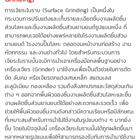
การเจียระไนราบ (Surface Grinding) เป็นหนึ่งใน
กระบวนการปรับแต่งและเก็บรายละเอียดชิ้นงานผลิตชิ้น
ส่วนโลหะและชิ้นงานผลิตชิ้นส่วนยานยนต์รูปแบบหนึ่ง ที่
สามารถพบเจอได้อย่างแพร่หลายใน
โรงงานผลิตชิ้นส่วน
ยานยนต์
โรงงานปั๊มโลหะ ตลอดจนหน้างานก่อสร้าง งาน
หัตถกรรม และงานช่างทั่วไป โดยสำหรับกระบวนการ
เจียระไนราบนั้นจะมีการนำเอาเครื่องมือกลพื้นฐานอย่าง
เครื่องเจียร (Grinder) มาใช้งานเพื่อเป็นตัวช่วยในการตัด
ขัด ลับคม หรือเจียรตกแต่งเศษเหล็ก สแตนเลส
อะลูมิเนียม ทองเหลือง รวมถึงสิ่งสกปรกและวัสดุส่วนเกิน
ต่าง ๆ ออกจากพื้นผิวของชิ้นงาน
ผลิตชิ้นส่วนโลหะ
และชิ้น
งานผลิตชิ้นส่วนยานยนต์ได้อย่างสะดวกและรวดเร็ว เพื่อ
ช่วยให้พื้นผิวของชิ้นงานดังกล่าวมีความเรียบหรือมีลักษณะ
ที่เหมาะสมสำหรับการนำไปใช้งานในรูปแบบต่าง ๆ มากยิ่ง
ขึ้น โดยในปัจจุบันนี้ เครื่องเจียระไนราบนั้นได้ถูกผลิตขึ้นมา
หลากหลายรูปแบบเพื่อให้สามารถรองรับกับการนำมาใช้งาน