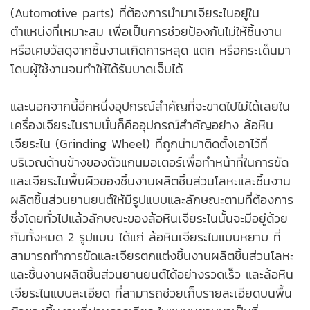
(
Automotive parts
) ที่ต้องการนำมาเจียระไนอยู่ใน
ตำแหน่งที่เหมาะสม เพื่อเป็นการช่วยป้องกันไม่ให้ชิ้นงาน
หรือเศษวัสดุจากชิ้นงานเกิดการหลุด แตก หรือกระเด็นมา
โดนผู้ใช้งานจนทำให้ได้รับบาดเจ็บได้
และนอกจากนี้อีกหนึ่งอุปกรณ์สำคัญที่จะขาดไปไม่ได้เลยใน
เครื่องเจียระไนราบนั่นก็คืออุปกรณ์สำคัญอย่าง ล้อหิน
เจียระไน (Grinding Wheel) ที่ถูกนำมาติดตั้งเอาไว้ที่
บริเวณด้านข้างของตัวแกนมอเตอร์เพื่อทำหน้าที่ในการขัด
และเจียระไนพื้นผิวของชิ้นงานผลิตชิ้นส่วนโลหะและชิ้นงาน
ผลิตชิ้นส่วนยานยนต์ให้มีรูปแบบและลักษณะตามที่ต้องการ
ซึ่งโดยทั่วไปแล้วลักษณะของล้อหินเจียระไนนั้นจะมีอยู่ด้วย
กันทั้งหมด 2 รูปแบบ ได้แก่ ล้อหินเจียระไนแบบหยาบ ที่
สามารถทำการขัดและเจียรตกแต่งชิ้นงาน
ผลิตชิ้นส่วนโลหะ
และชิ้นงานผลิตชิ้นส่วนยานยนต์ได้อย่างรวดเร็ว และล้อหิน
เจียระไนแบบละเอียด ที่สามารถช่วยเก็บรายละเอียดบนพื้น