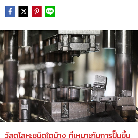
วัสดุโลหะชนิดใดบ้าง ที่เหมาะกับการ
ปั๊มขึ้น