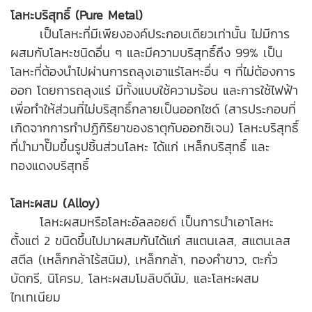
โลหะบริสุทธิ์ (Pure Metal)
เป็นโลหะที่มีเพียงองค์ประกอบเดียวเท่านั้น ไม่มีการ
ผสมกับโลหะชนิดอื่น ๆ และมีความบริสุทธิ์ถึง 99% เป็น
โลหะที่ต้องนำไปผ่านการถลุงเอาแร่โลหะอื่น ๆ ที่ไม่ต้องการ
ออก โดยการถลุงแร่ มีทั้งแบบใช้ความร้อน และการใช้ไฟฟ้า
เพื่อทำให้ส่วนที่ไม่บริสุทธิ์กลายเป็นออกไซด์ (สารประกอบที่
เกิดจากการทำปฏิกิริยาของธาตุกับออกซิเจน) โลหะบริสุทธิ์
ที่นำมา
ปั๊มขึ้นรูปชิ้นส่วนโลหะ
ได้แก่ เหล็กบริสุทธิ์ และ
ทองแดงบริสุทธิ์
โลหะผสม (Alloy)
โลหะผสมหรือโลหะอัลลอยด์ เป็นการนำเอาโลหะ
ตั้งแต่ 2 ขนิดขึ้นไปมาผสมกันได้แก่ สแตนเลส, สแตนเลส
สตีล (เหล็กกล้าไร้สนิม), เหล็กกล้า, ทองคำขาว, ตะกั่ว
บัดกรี, นิโครม, โลหะผสมโมลิบดีนัม, และโลหะผสม
ไทเทเนียม