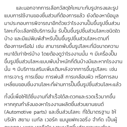
และนอกจากการเลือกวัสดุให้เหมาะกับรูปทรงและรูป
แบบการใช้งานของชิ้นส่วนที่ต้องการแล้ว ยังต้องหาข้อมูล
มาประกอบการพิจารณาอีกด้วยว่าโรงงานปั๊มขึ้นรูปชิ้นส่วน
โลหะที่จะเลือกใช้บริการนั้น รับปั๊มขึ้นรูปชิ้นส่วนโลหะชนิดใด
บ้าง และมีแม่พิมพ์สำหรับปั๊มขึ้นรูปชิ้นส่วนโลหะตามที่
ต้องการหรือไม่ เช่น สามารถพับขึ้นรูปโลหะที่มีขนาดความ
หนาได้เท่าไหร่บ้าง โดยต้องดูว่าโรงงานนั้น ๆ มีเครื่องปั๊ม
ขึ้นรูปชิ้นส่วนโลหะแบบพับน้ำหนักกี่ตันบ้างมีและหากโรงงาน
นั้น ๆ มีบริการเสริมเพิ่มเติมหลังจากการขึ้นรูปโลหะ เช่น
การเจาะรู การเชื่อม การพ่นสี การเคลือบผิว หรือการลบ
เหลี่ยมขอบชิ้นงานโลหะที่ผ่านการปั๊มขึ้นรูปชิ้นส่วนโลหะแล้ว
ทั้งนี้เพื่อให้ได้ชิ้นงานที่สำเร็จได้สะดวกและรวดเร็วมากขึ้น
หากคุณกำลังมองหา
โรงงานผลิตชิ้นส่วนยานยนต์
(
Automotive parts
) และชิ้นส่วนโลหะ ที่ได้มาตรฐาน ให้
บริษัท สยาม เมทัล เวอร์ค แมนูแฟคเจอริ่ง จำกัด เป็นผู้