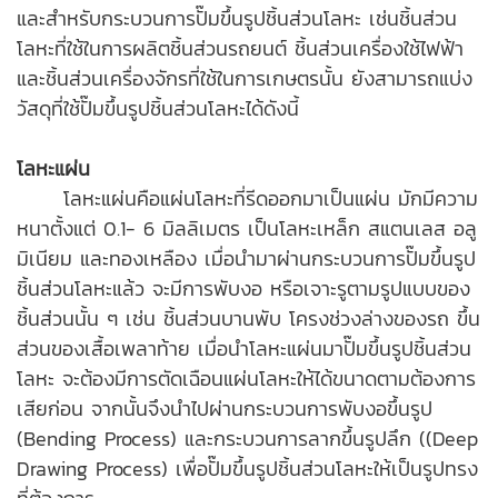
และสำหรับกระบวนการปั๊มขึ้นรูปชิ้นส่วนโลหะ เช่นชิ้นส่วน
โลหะที่ใช้ในการผลิตชิ้นส่วนรถยนต์ ชิ้นส่วนเครื่องใช้ไฟฟ้า
และชิ้นส่วนเครื่องจักรที่ใช้ในการเกษตรนั้น ยังสามารถแบ่ง
วัสดุที่ใช้ปั๊มขึ้นรูปชิ้นส่วนโลหะได้ดังนี้
โลหะแผ่น
โลหะแผ่นคือแผ่นโลหะที่รีดออกมาเป็นแผ่น มักมีความ
หนาตั้งแต่ 0.1- 6 มิลลิเมตร เป็นโลหะเหล็ก สแตนเลส อลู
มิเนียม และทองเหลือง เมื่อนำมาผ่านกระบวนการ
ปั๊มขึ้นรูป
ชิ้นส่วนโลหะ
แล้ว จะมีการพับงอ หรือเจาะรูตามรูปแบบของ
ชิ้นส่วนนั้น ๆ เช่น ชิ้นส่วนบานพับ โครงช่วงล่างของรถ ขึ้น
ส่วนของเสื้อเพลาท้าย
เมื่อนำโลหะแผ่นมา
ปั๊มขึ้นรูปชิ้นส่วน
โลหะ
จะต้องมีการตัดเฉือนแผ่นโลหะให้ได้ขนาดตามต้องการ
เสียก่อน จากนั้นจึงนำไปผ่านกระบวนการพับงอขึ้นรูป
(Bending Process) และกระบวนการลากขึ้นรูปลึก ((Deep
Drawing Process) เพื่อ
ปั๊มขึ้นรูปชิ้นส่วนโลหะ
ให้เป็นรูปทรง