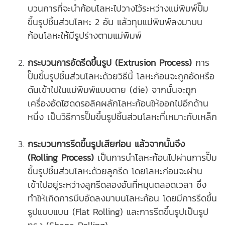
บวนการที่จะนำก้อนโลหะไปวางไว้ระหว่างแม่พิมพ์
ปั๊ม
ขึ้นรูปชิ้นส่วนโลหะ
2 อัน แล้วทุบแม่พิมพ์ลงมาบน
ก้อนโลหะให้มีรูปร่างตามแม่พิมพ์
กระบวนการอัดรีดขึ้นรูป (Extrusion Process)
การ
ปั๊มขึ้นรูปชิ้นส่วนโลหะด้วยวิธีนี้ โลหะก้อนจะถูกอัดหรือ
ดันเข้าไปในแม่พิมพ์แบบดาย (die) จากนั้นจะถูก
เครื่องอัดไฮดดรอลิคผลักโลหะก้อนให้ออกไปอีกด้าน
หนึ่ง เป็นวิธีการ
ปั๊มขึ้นรูปชิ้นส่วนโลหะ
ที่เหมาะกับเหล็ก
กระบวนการรีดขึ้นรูปเสียก่อน แล้วจากนั้นจึง
(Rolling Process)
เป็นการนำโลหะก้อนไปผ่านการ
ปั๊ม
ขึ้นรูปชิ้นส่วนโลหะ
ด้วยลูกรีด โดยโลหะก่อนจะผ่าน
เข้าไปอยู่ระหว่างลูกรีดสองอันที่หมุนตลอดเวลา ซึ่ง
ทำให้เกิดการบีบอัดลงมาบนโลหะก้อน โดยมีการรีดขึ้น
รูปแบบแบน (Flat Rolling) และการรีดขึ้นรูปเป็นรูป