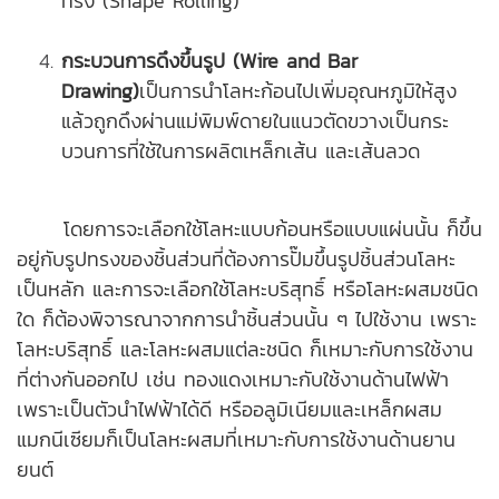
ทรง (Shape Rolling)
กระบวนการดึงขึ้นรูป (Wire and Bar
Drawing)
เป็นการนำโลหะก้อนไปเพิ่มอุณหภูมิให้สูง
แล้วถูกดึงผ่านแม่พิมพ์ดายในแนวตัดขวางเป็นกระ
บวนการที่ใช้ในการผลิตเหล็กเส้น และเส้นลวด
โดยการจะเลือกใช้โลหะแบบก้อนหรือแบบแผ่นนั้น ก็ขึ้น
อยู่กับรูปทรงของชิ้นส่วนที่ต้องการ
ปั๊มขึ้นรูปชิ้นส่วนโลหะ
เป็นหลัก และการจะเลือกใช้โลหะบริสุทธิ์ หรือโลหะผสมชนิด
ใด ก็ต้องพิจารณาจากการนำชิ้นส่วนนั้น ๆ ไปใช้งาน เพราะ
โลหะบริสุทธิ์ และโลหะผสมแต่ละชนิด ก็เหมาะกับการใช้งาน
ที่ต่างกันออกไป เช่น ทองแดงเหมาะกับใช้งานด้านไฟฟ้า
เพราะเป็นตัวนำไฟฟ้าได้ดี หรืออลูมิเนียมและเหล็กผสม
แมกนีเซียมก็เป็นโลหะผสมที่เหมาะกับการใช้งานด้านยาน
ยนต์