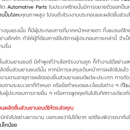
ผลิต
Automotive Parts
ในประเทศไทยนั้นมีการขยายตัวออกป็นหล
านปั๊มโลหะ
คุณภาพสูง ไปจนถึงโรงงานประกอบและผลิตชิ้นส่วน
างรุนแรงนั้น ก็มีผู้ประกอบการที่มากหน้าหลายตา ทั้งแบรนด์ไทย
งคึกคัก ทำให้ผู้ที่ต้องการใช้บริการผู้ประกอบการเหล่านี้ จำเ
าบรื่น
ยานยนต์ มีคำพูดที่ว่าเลือกโรงงานถูก ก็ทำงานได้อย่างสบา
ชิ้นส่วนยานยนต์นั้น หากมีการลงทุนเดินหน้าการผลิตไปแล้ว ก็ไ
างนานตามอายุการผลิตของชิ้นส่วนยานยนต์แต่ละประเภท การตัดสิน
บตามระยะเวลาที่กำหนด หรือข้อกำหนดและเงื่อนไขต่าง ๆ ที่
โร
กับผู้ประกอบการรายอื่น ๆ หรือการพูดคุยกันไปในทิศทางเดียวกัน
านผลิตชิ้นส่วนยานยนต์
ให้ตรงใจคุณ
สนิทใจไปอย่างยาวนาน บอกเลยว่าไม่ได้ยาก แต่ต้องพิจารณากันใ
กเล็กน้อย