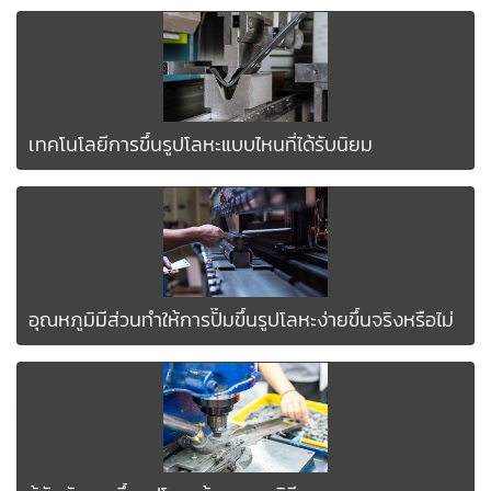
เทคโนโลยีการขึ้นรูปโลหะแบบไหนที่ได้รับนิยม
อุณหภูมิมีส่วนทำให้การปั๊มขึ้นรูปโลหะง่ายขึ้นจริงหรือไม่