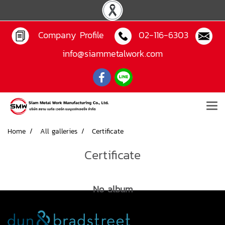
Company Profile
02-116-6303
info@siammetalwork.com
Home
All galleries
Certificate
Certificate
No album