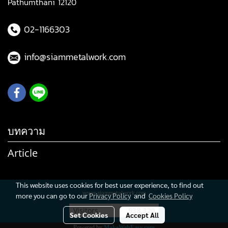
Pathumthani 12120
02-1166303
info@siammetalwork.com
บทความ
Article
This website uses cookies for best user experience, to find out
www.siammetalwork.com
more you can go to our
Privacy Policy
and
Cookies Policy
Visitors
938,320
Set Cookies
Accept All
Powered by
MakeWebEasy.com