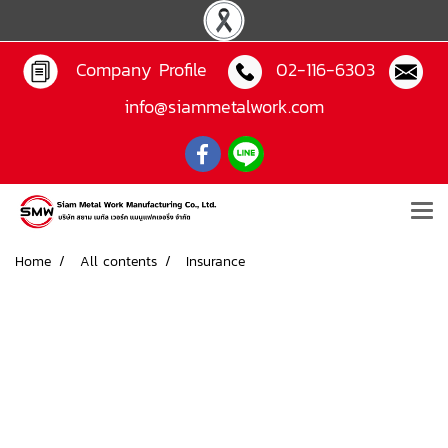
Company Profile
02-116-6303
info@siammetalwork.com
Home
All contents
Insurance